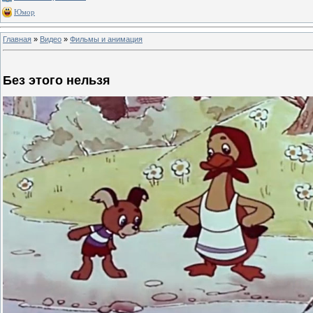
Юмор
Главная
»
Видео
»
Фильмы и анимация
Без этого нельзя