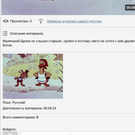
00:09
Просмотры
: 0
Любимые мультики нашего детства
Описание материала
:
Маленький Щенок не слушал старших, грубил и поэтому никто не хотел с ним дружи
Ботов.
Язык
: Русский
Длительность материала
: 00:09:24
Всего комментариев
:
0
Войдите: