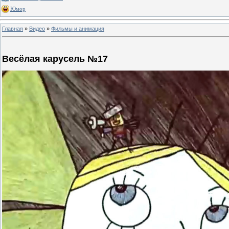
Юмор
Главная
»
Видео
»
Фильмы и анимация
Весёлая карусель №17