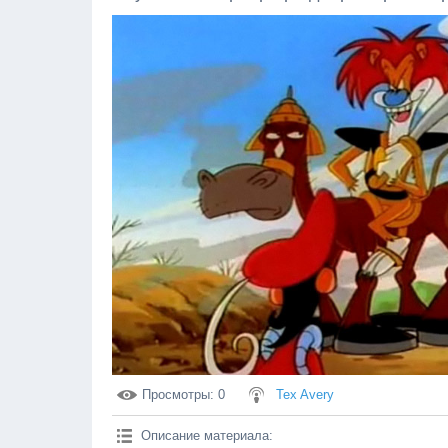
Просмотры
: 0
Tex Avery
Описание материала
: