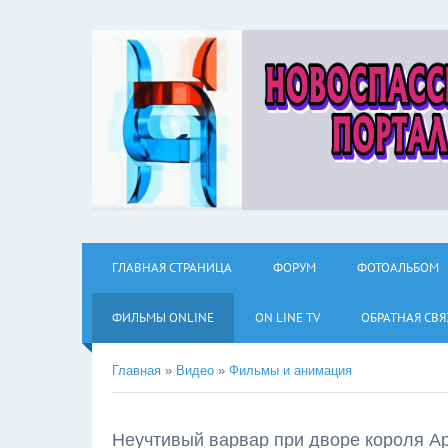
ГЛАВНАЯ СТРАНИЦА
ФОРУМ
ФОТОАЛЬБОМ
ФИЛЬМЫ ОNLINE
ON LINE TV
ОБРАТНАЯ СВЯ
Главная
»
Видео
»
Фильмы и анимация
Неучтивый варвар при дворе короля А