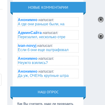
НОВЫЕ КОММЕНТАРИИ
Анонимно
написал:
А где они раньше были, на
АдминСайта
написал:
Перезалил, несколько отре
ivan-novyj
написал:
Если б они еще оштрафовал
Анонимно
написал:
Неужто взялись?
Анонимно
написал:
Да уж, ОЧЕНЬ крупные штра
НАШ ОПРОС
Как Вы считаете, надо ли проводить