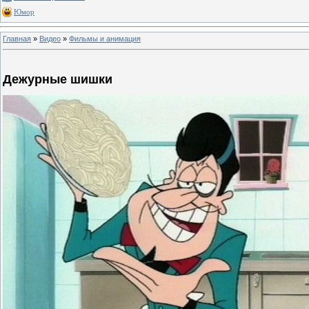
Юмор
Главная
»
Видео
»
Фильмы и анимация
Дежурные шишки