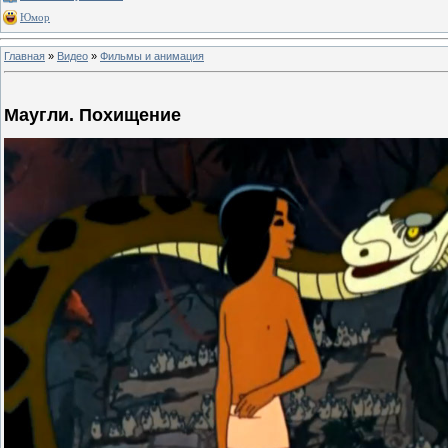
Юмор
Главная
»
Видео
»
Фильмы и анимация
Маугли. Похищение