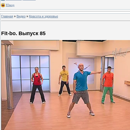
Юмор
Главная
»
Видео
»
Красота и здоровье
Fit-bo. Выпуск 85