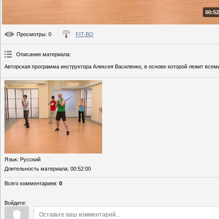
00:52
Просмотры
: 0
FIT-BO
Описание материала
:
Авторская программа инструктора Алексея Василенко, в основе которой лежит всем
Язык
: Русский
Длительность материала
: 00:52:00
Всего комментариев
:
0
Войдите: