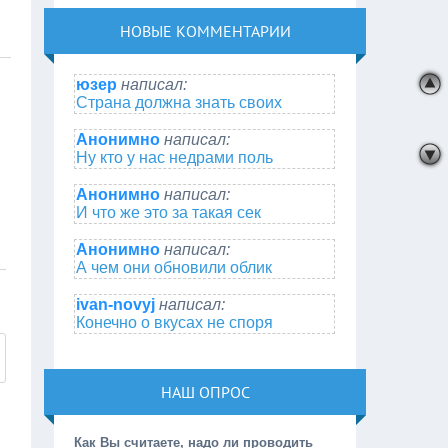
НОВЫЕ КОММЕНТАРИИ
юзер
написал:
Страна должна знать своих
Анонимно
написал:
Ну кто у нас недрами поль
Анонимно
написал:
И что же это за такая сек
Анонимно
написал:
А чем они обновили облик
ivan-novyj
написал:
Конечно о вкусах не споря
НАШ ОПРОС
Как Вы считаете, надо ли проводить