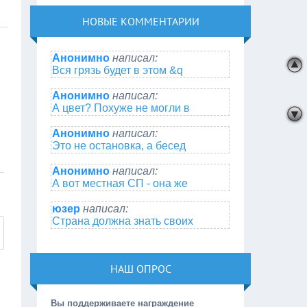
НОВЫЕ КОММЕНТАРИИ
Анонимно
написал:
Вся грязь будет в этом &q
Анонимно
написал:
А цвет? Похуже не могли в
Анонимно
написал:
Это не остановка, а бесед
Анонимно
написал:
А вот местная СП - она же
юзер
написал:
Страна должна знать своих
НАШ ОПРОС
Вы поддерживаете награждение