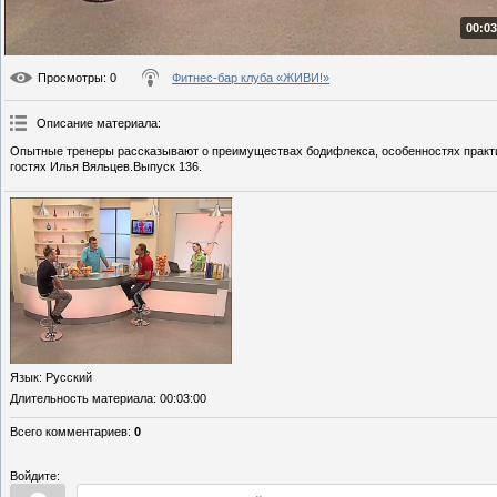
00:03
Просмотры
: 0
Фитнес-бар клуба «ЖИВИ!»
Описание материала
:
Опытные тренеры рассказывают о преимуществах бодифлекса, особенностях практик
гостях Илья Вяльцев.Выпуск 136.
Язык
: Русский
Длительность материала
: 00:03:00
Всего комментариев
:
0
Войдите: