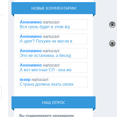
НОВЫЕ КОММЕНТАРИИ
Анонимно
написал:
Вся грязь будет в этом &q
Анонимно
написал:
А цвет? Похуже не могли в
Анонимно
написал:
Это не остановка, а бесед
Анонимно
написал:
А вот местная СП - она же
юзер
написал:
Страна должна знать своих
НАШ ОПРОС
Вы поддерживаете награждение