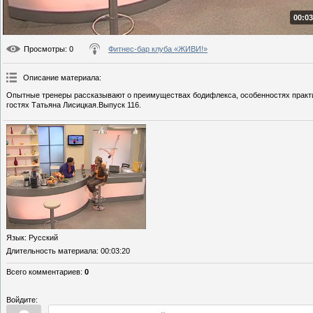
00:03
Просмотры
: 0
Фитнес-бар клуба «ЖИВИ!»
Описание материала
:
Опытные тренеры рассказывают о преимуществах бодифлекса, особенностях практик
гостях Татьяна Лисицкая.Выпуск 116.
Язык
: Русский
Длительность материала
: 00:03:20
Всего комментариев
:
0
Войдите: