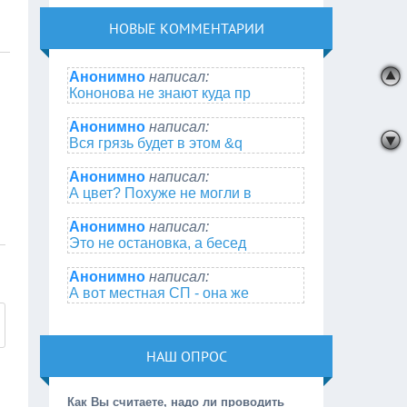
НОВЫЕ КОММЕНТАРИИ
Анонимно
написал:
Кононова не знают куда пр
Анонимно
написал:
Вся грязь будет в этом &q
Анонимно
написал:
А цвет? Похуже не могли в
Анонимно
написал:
Это не остановка, а бесед
Анонимно
написал:
А вот местная СП - она же
НАШ ОПРОС
Как Вы считаете, надо ли проводить