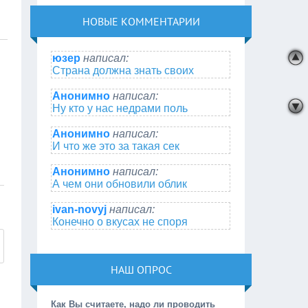
НОВЫЕ КОММЕНТАРИИ
юзер
написал:
Страна должна знать своих
Анонимно
написал:
Ну кто у нас недрами поль
Анонимно
написал:
И что же это за такая сек
Анонимно
написал:
А чем они обновили облик
ivan-novyj
написал:
Конечно о вкусах не споря
НАШ ОПРОС
Как Вы считаете, надо ли проводить