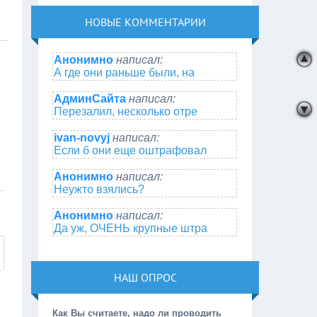
НОВЫЕ КОММЕНТАРИИ
Анонимно
написал:
А где они раньше были, на
АдминСайта
написал:
Перезалил, несколько отре
ivan-novyj
написал:
Если б они еще оштрафовал
Анонимно
написал:
Неужто взялись?
Анонимно
написал:
Да уж, ОЧЕНЬ крупные штра
НАШ ОПРОС
Как Вы считаете, надо ли проводить