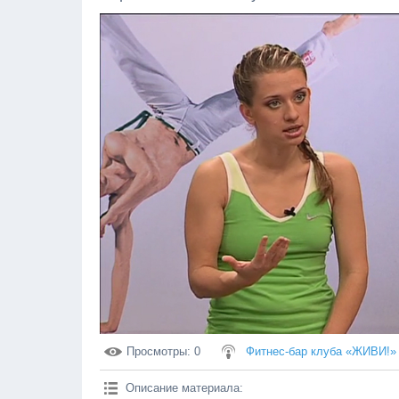
Просмотры
: 0
Фитнес-бар клуба «ЖИВИ!»
Описание материала
: