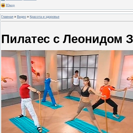
Юмор
Главная
»
Видео
»
Красота и здоровье
Пилатес с Леонидом 