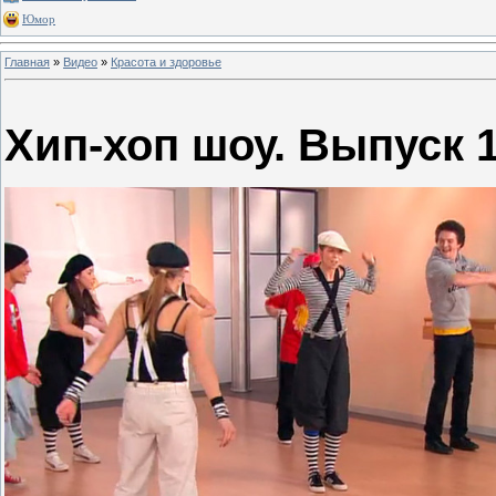
Юмор
Главная
»
Видео
»
Красота и здоровье
Хип-хоп шоу. Выпуск 