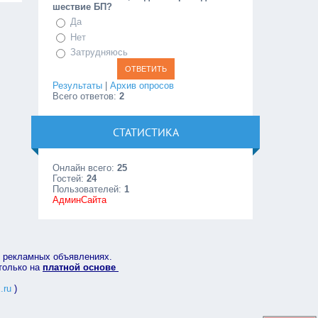
шествие БП?
Да
Нет
Затрудняюсь
Результаты
|
Архив опросов
Всего ответов:
2
СТАТИСТИКА
Онлайн всего:
25
Гостей:
24
Пользователей:
1
АдминСайта
в рекламных объявлениях.
 только на
платной основе
.ru
)