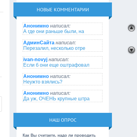
НОВЫЕ КОММЕНТАРИИ
Анонимно
написал:
А где они раньше были, на
АдминСайта
написал:
Перезалил, несколько отре
ivan-novyj
написал:
Если б они еще оштрафовал
Анонимно
написал:
Неужто взялись?
Анонимно
написал:
Да уж, ОЧЕНЬ крупные штра
НАШ ОПРОС
Как Вы считаете, надо ли проводить