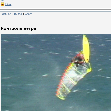
Юмор
Главная
»
Видео
»
Спорт
Контроль ветра