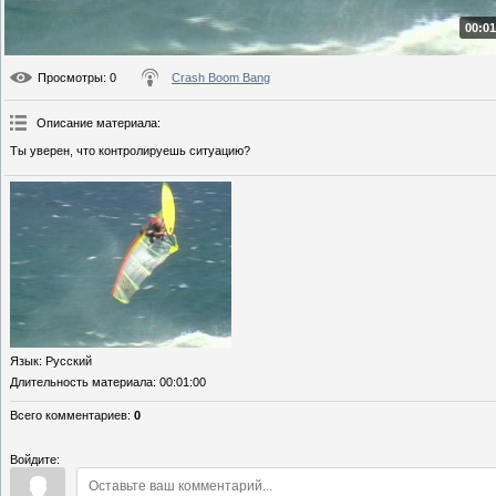
00:01
Просмотры
: 0
Crash Boom Bang
Описание материала
:
Ты уверен, что контролируешь ситуацию?
Язык
: Русский
Длительность материала
: 00:01:00
Всего комментариев
:
0
Войдите: