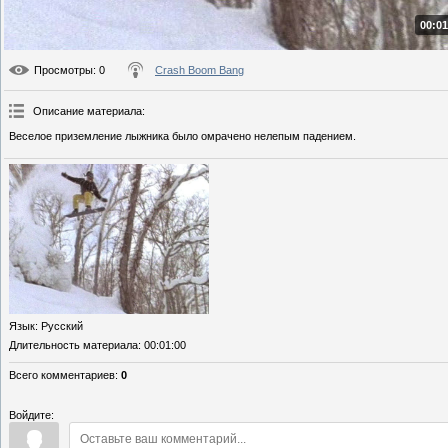
00:01
Просмотры
: 0
Crash Boom Bang
Описание материала
:
Веселое приземление лыжника было омрачено нелепым падением.
Язык
: Русский
Длительность материала
: 00:01:00
Всего комментариев
:
0
Войдите: