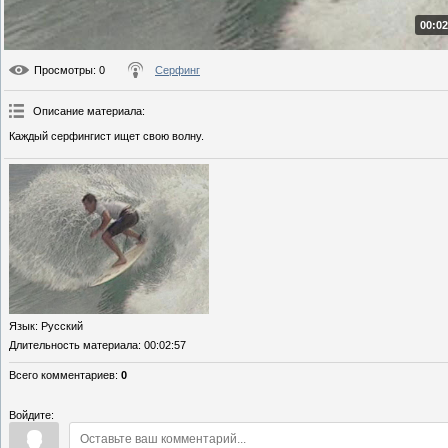
00:02
Просмотры
: 0
Серфинг
Описание материала
:
Каждый серфингист ищет свою волну.
Язык
: Русский
Длительность материала
: 00:02:57
Всего комментариев
:
0
Войдите: