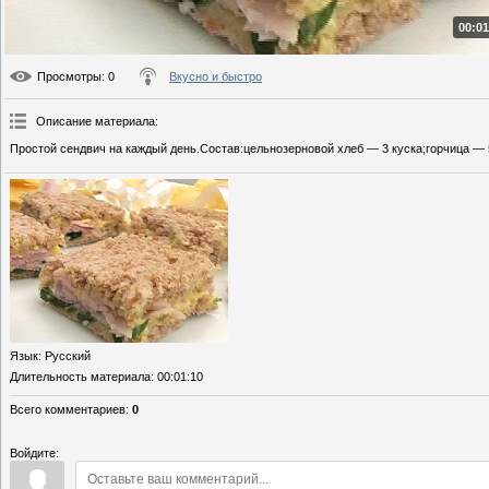
00:01
Просмотры
: 0
Вкусно и быстро
Описание материала
:
Простой сендвич на каждый день.Состав:цельнозерновой хлеб — 3 куска;горчица — 5
Язык
: Русский
Длительность материала
: 00:01:10
Всего комментариев
:
0
Войдите: