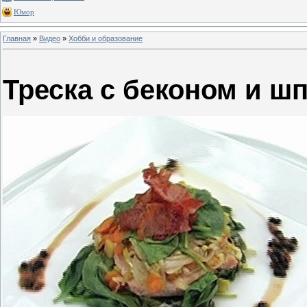
Юмор
Главная
»
Видео
»
Хобби и образование
Треска с беконом и ш