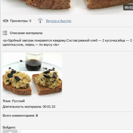
00:01
Просмотры
: 0
Вкусно и быстро
Описание материала
:
<p>Удобный завтрак понравится каждому.Состав:ржаной хлеб — 2 кусочка;яйца — 2
щепотка;соль, перец — по вкусу.</p>
Язык
: Русский
Длительность материала
: 00:01:10
Всего комментариев
:
0
Войдите: