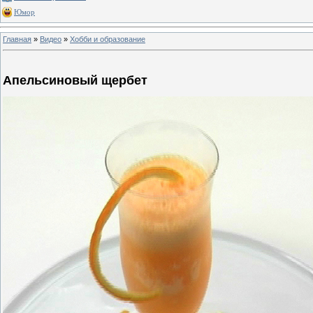
Юмор
Главная
»
Видео
»
Хобби и образование
Апельсиновый щербет