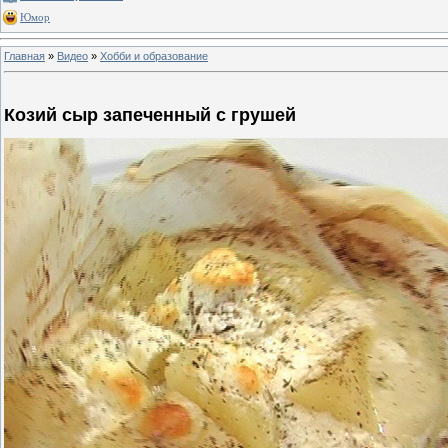
Юмор
Главная
»
Видео
»
Хобби и образование
Козий сыр запеченный с грушей