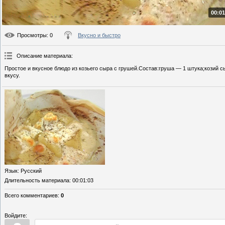
00:01
Просмотры
: 0
Вкусно и быстро
Описание материала
:
Простое и вкусное блюдо из козьего сыра с грушей.Состав:груша — 1 штука;козий с
вкусу.
Язык
: Русский
Длительность материала
: 00:01:03
Всего комментариев
:
0
Войдите: