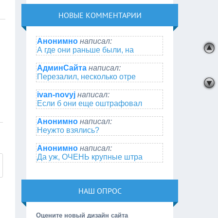
НОВЫЕ КОММЕНТАРИИ
Анонимно
написал:
А где они раньше были, на
АдминСайта
написал:
Перезалил, несколько отре
ivan-novyj
написал:
Если б они еще оштрафовал
Анонимно
написал:
Неужто взялись?
Анонимно
написал:
Да уж, ОЧЕНЬ крупные штра
НАШ ОПРОС
Оцените новый дизайн сайта