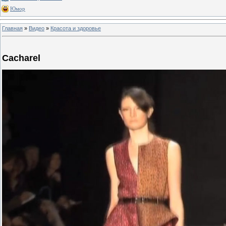
Юмор
Главная
»
Видео
»
Красота и здоровье
Cacharel