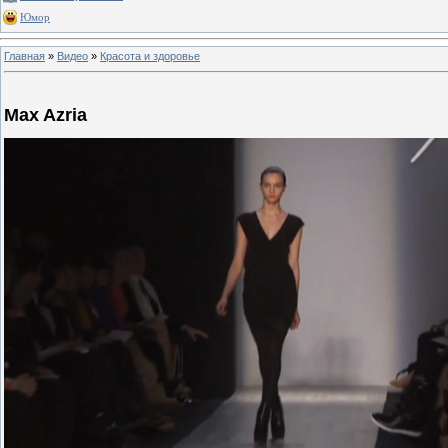
Юмор
Главная
»
Видео
»
Красота и здоровье
Max Azria