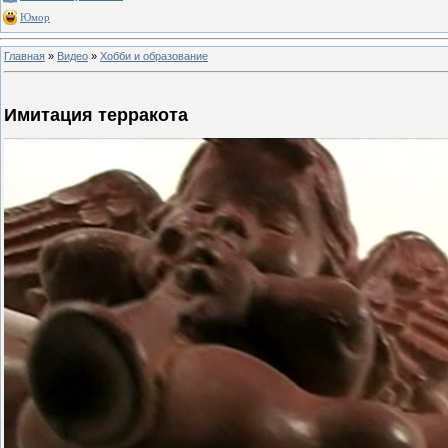
Юмор
Главная
»
Видео
»
Хобби и образование
Имитация терракота