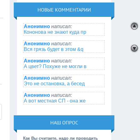
НОВЫЕ КОММЕНТАРИИ
Анонимно
написал:
Кононова не знают куда пр
Анонимно
написал:
Вся грязь будет в этом &q
Анонимно
написал:
А цвет? Похуже не могли в
Анонимно
написал:
Это не остановка, а бесед
Анонимно
написал:
А вот местная СП - она же
НАШ ОПРОС
Как Вы считаете, надо ли проводить