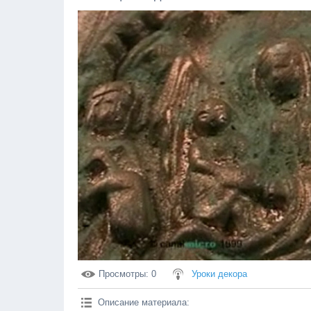
Просмотры
: 0
Уроки декора
Описание материала
: