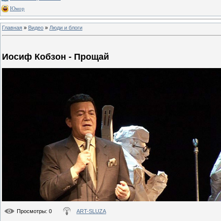
Юмор
Главная
»
Видео
»
Люди и блоги
Иосиф Кобзон - Прощай
Просмотры
: 0
ART-SLUZA