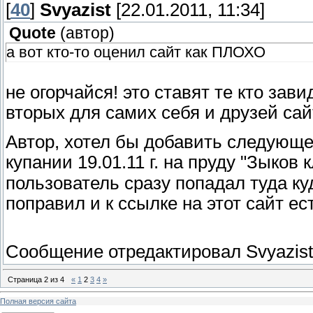
[
40
]
Svyazist
[22.01.2011, 11:34]
Quote
(
автор
)
а вот кто-то оценил сайт как ПЛОХО
не огорчайся! это ставят те кто зав
вторых для самих себя и друзей сай
Автор, хотел бы добавить следующе
купании 19.01.11 г. на пруду "Зыков
пользователь сразу попадал туда ку
поправил и к ссылке на этот сайт е
Сообщение отредактировал
Svyazist
Страница
2
из
4
«
1
2
3
4
»
Полная версия сайта