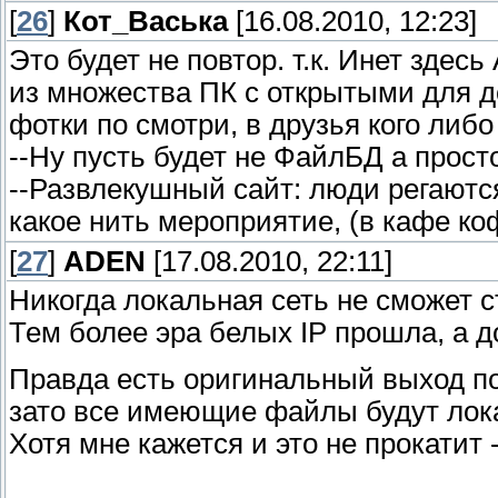
[
26
]
Кот_Васька
[16.08.2010, 12:23]
Это будет не повтор. т.к. Инет зде
из множества ПК с открытыми для д
фотки по смотри, в друзья кого либо
--Ну пусть будет не ФайлБД а прост
--Развлекушный сайт: люди регаются
какое нить мероприятие, (в кафе коф
[
27
]
ADEN
[17.08.2010, 22:11]
Никогда локальная сеть не сможет с
Тем более эра белых IP прошла, а 
Правда есть оригинальный выход по 
зато все имеющие файлы будут лока
Хотя мне кажется и это не прокатит 