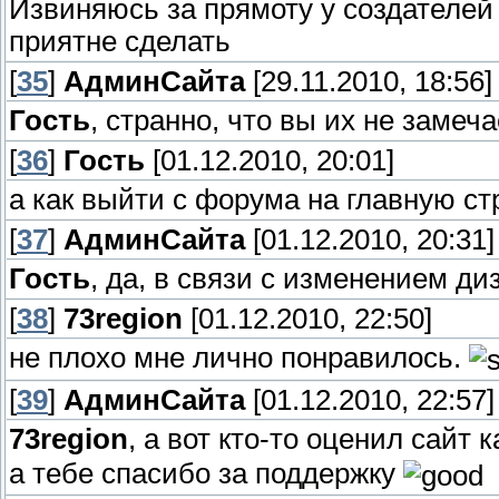
Извиняюсь за прямоту у создателей с
приятне сделать
[
35
]
АдминСайта
[29.11.2010, 18:56]
Гость
, странно, что вы их не замеч
[
36
]
Гость
[01.12.2010, 20:01]
а как выйти с форума на главную ст
[
37
]
АдминСайта
[01.12.2010, 20:31]
Гость
, да, в связи с изменением ди
[
38
]
73region
[01.12.2010, 22:50]
не плохо мне лично понравилось.
[
39
]
АдминСайта
[01.12.2010, 22:57]
73region
, а вот кто-то оценил сайт
а тебе спасибо за поддержку