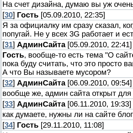
На счет дизайна, думаю вы уж очен
[
30
]
Гость
[05.09.2010, 22:35]
Я за официалку им сразу сказал, ко
попугай. Не у всех 3G работает и ес
[
31
]
АдминСайта
[05.09.2010, 22:41]
Гость
, вообще-то есть тема "О сайте
пока буду считать, что это просто 
А что Вы называете мусором?
[
32
]
АдминСайта
[06.09.2010, 09:54]
вообще же, админ сайта открыт для
[
33
]
АдминСайта
[06.11.2010, 19:33]
как думаете, нужны ли на сайте бло
[
34
]
Гость
[29.11.2010, 11:08]