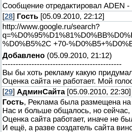
Сообщение отредактировал
ADEN
-
[
28
]
Гость
[05.09.2010, 22:12]
http://www.google.ru/search?
q=%D0%95%D1%81%D0%BB%D0%
%D0%B5%2C +70-%D0%B5+%D0%B8%D0%
Добавлено
(05.09.2010, 21:12)
---------------------------------------------
Вы бы хоть рекламу какую придумал
Оценка сайта не работает. Мой голо
[
29
]
АдминСайта
[05.09.2010, 22:30]
Гость
, Реклама была размещена на 
Нас и больше общалось, но сейчас, к
Оценка сайта работает, иначе не был
И ещё, а разве создатель сайта вин