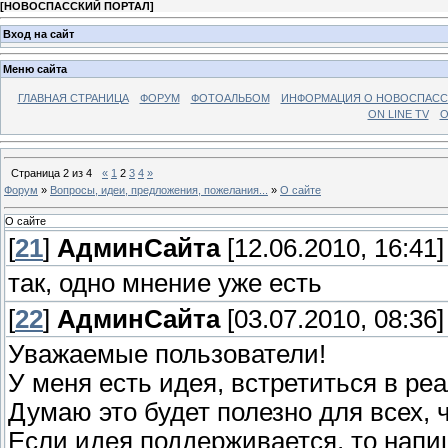
[
НОВОСПАССКИЙ ПОРТАЛ
]
Вход на сайт
Меню сайта
ГЛАВНАЯ СТРАНИЦА
ФОРУМ
ФОТОАЛЬБОМ
ИНФОРМАЦИЯ О НОВОСПАС
ON LINE TV
О
Страница
2
из
4
«
1
2
3
4
»
Форум
»
Вопросы, идеи, предложения, пожелания...
»
О сайте
О сайте
[
21
]
АдминСайта
[12.06.2010, 16:41]
так, одно мнение уже есть
[
22
]
АдминСайта
[03.07.2010, 08:36]
Уважаемые пользователи!
У меня есть идея, встретиться в ре
Думаю это будет полезно для всех, 
Если идея поддерживается, то напи