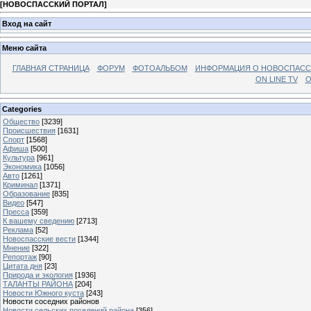
[
НОВОСПАССКИЙ ПОРТАЛ
]
Вход на сайт
Меню сайта
ГЛАВНАЯ СТРАНИЦА
ФОРУМ
ФОТОАЛЬБОМ
ИНФОРМАЦИЯ О НОВОСПАС
ON LINE TV
О
Categories
Общество
[3239]
Происшествия
[1631]
Спорт
[1568]
Афиша
[500]
Культура
[961]
Экономика
[1056]
Авто
[1261]
Криминал
[1371]
Образование
[835]
Видео
[547]
Пресса
[359]
К вашему сведению
[2713]
Реклама
[52]
Новоспасские вести
[1344]
Мнение
[322]
Репортаж
[90]
Цитата дня
[23]
Природа и экология
[1936]
ТАЛАНТЫ РАЙОНА
[204]
Новости Южного куста
[243]
Новости соседних районов
Новости сельских поселений района
[356]