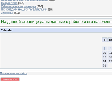
Острая тема
[355]
Официальная информация
[266]
ПО СЛЕДАМ НАШИХ ПУБЛИКАЦИЙ
[65]
Здоровье
[817]
На данной странице даны данные о районе и его населен
Calendar
Пн
Вт
3
4
10
11
17
18
24
25
31
Полная версия сайта