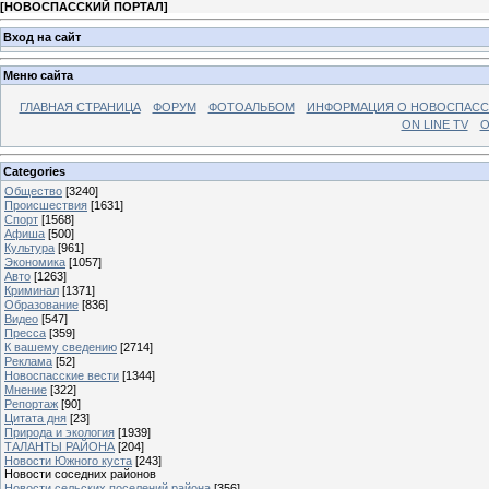
[
НОВОСПАССКИЙ ПОРТАЛ
]
Вход на сайт
Меню сайта
ГЛАВНАЯ СТРАНИЦА
ФОРУМ
ФОТОАЛЬБОМ
ИНФОРМАЦИЯ О НОВОСПАС
ON LINE TV
О
Categories
Общество
[3240]
Происшествия
[1631]
Спорт
[1568]
Афиша
[500]
Культура
[961]
Экономика
[1057]
Авто
[1263]
Криминал
[1371]
Образование
[836]
Видео
[547]
Пресса
[359]
К вашему сведению
[2714]
Реклама
[52]
Новоспасские вести
[1344]
Мнение
[322]
Репортаж
[90]
Цитата дня
[23]
Природа и экология
[1939]
ТАЛАНТЫ РАЙОНА
[204]
Новости Южного куста
[243]
Новости соседних районов
Новости сельских поселений района
[356]