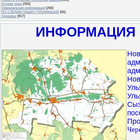
Острая тема
[355]
Официальная информация
[266]
ПО СЛЕДАМ НАШИХ ПУБЛИКАЦИЙ
[65]
Здоровье
[817]
ИНФОРМАЦИЯ 
Нов
адм
адм
Нов
Уль
Уль
Сыз
пос
Про
Чер