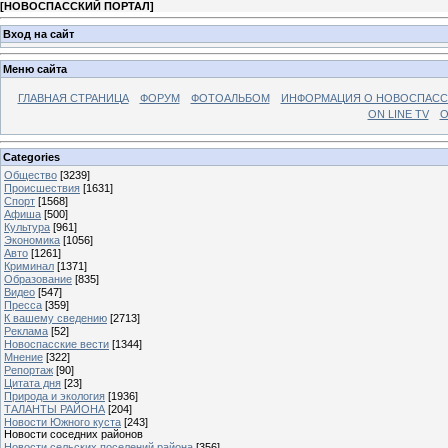
[
НОВОСПАССКИЙ ПОРТАЛ
]
Вход на сайт
Меню сайта
ГЛАВНАЯ СТРАНИЦА
ФОРУМ
ФОТОАЛЬБОМ
ИНФОРМАЦИЯ О НОВОСПАС
ON LINE TV
О
Categories
Общество
[3239]
Происшествия
[1631]
Спорт
[1568]
Афиша
[500]
Культура
[961]
Экономика
[1056]
Авто
[1261]
Криминал
[1371]
Образование
[835]
Видео
[547]
Пресса
[359]
К вашему сведению
[2713]
Реклама
[52]
Новоспасские вести
[1344]
Мнение
[322]
Репортаж
[90]
Цитата дня
[23]
Природа и экология
[1936]
ТАЛАНТЫ РАЙОНА
[204]
Новости Южного куста
[243]
Новости соседних районов
Новости сельских поселений района
[356]