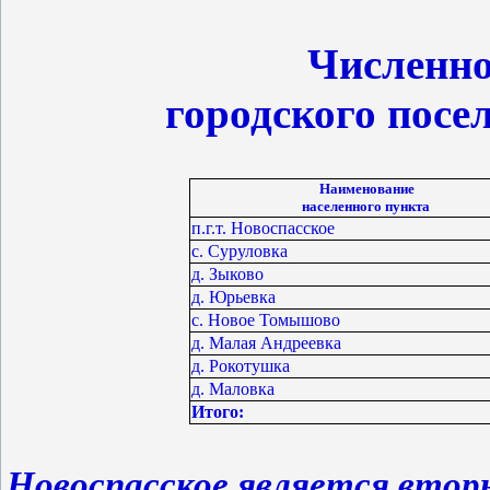
Численно
городского посе
Наименование
населенного пункта
п.г.т. Новоспасское
с. Суруловка
д. Зыково
д. Юрьевка
с. Новое Томышово
д. Малая Андреевка
д. Рокотушка
д. Маловка
Итого:
Новоспасское является втор