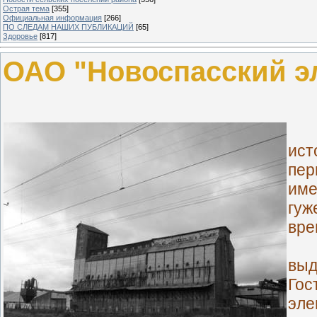
Острая тема
[355]
Официальная информация
[266]
ПО СЛЕДАМ НАШИХ ПУБЛИКАЦИЙ
[65]
Здоровье
[817]
ОАО "Новоспасский э
ист
пер
име
гуж
вре
В 
выд
Го
эле