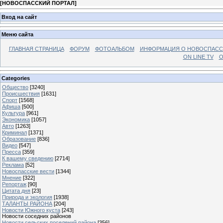
[
НОВОСПАССКИЙ ПОРТАЛ
]
Вход на сайт
Меню сайта
ГЛАВНАЯ СТРАНИЦА
ФОРУМ
ФОТОАЛЬБОМ
ИНФОРМАЦИЯ О НОВОСПАС
ON LINE TV
О
Categories
Общество
[3240]
Происшествия
[1631]
Спорт
[1568]
Афиша
[500]
Культура
[961]
Экономика
[1057]
Авто
[1263]
Криминал
[1371]
Образование
[836]
Видео
[547]
Пресса
[359]
К вашему сведению
[2714]
Реклама
[52]
Новоспасские вести
[1344]
Мнение
[322]
Репортаж
[90]
Цитата дня
[23]
Природа и экология
[1938]
ТАЛАНТЫ РАЙОНА
[204]
Новости Южного куста
[243]
Новости соседних районов
Новости сельских поселений района
[356]