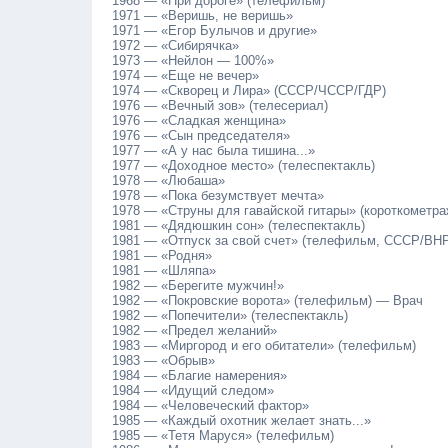
1968 — «При дороге» (телефильм)
1971 — «Веришь, не веришь»
1971 — «Егор Булычов и другие»
1972 — «Сибирячка»
1973 — «Нейлон — 100%»
1974 — «Еще не вечер»
1974 — «Скворец и Лира» (СССР/ЧССР/ГДР)
1976 — «Вечный зов» (телесериал)
1976 — «Сладкая женщина»
1976 — «Сын председателя»
1977 — «А у нас была тишина...»
1977 — «Доходное место» (телеспектакль)
1978 — «Любаша»
1978 — «Пока безумствует мечта»
1978 — «Струны для гавайской гитары» (короткометр
1981 — «Дядюшкин сон» (телеспектакль)
1981 — «Отпуск за свой счет» (телефильм, СССР/ВН
1981 — «Родня»
1981 — «Шляпа»
1982 — «Берегите мужчин!»
1982 — «Покровские ворота» (телефильм) — Врач
1982 — «Попечители» (телеспектакль)
1982 — «Предел желаний»
1983 — «Миргород и его обитатели» (телефильм)
1983 — «Обрыв»
1984 — «Благие намерения»
1984 — «Идущий следом»
1984 — «Человеческий фактор»
1985 — «Каждый охотник желает знать...»
1985 — «Тетя Маруся» (телефильм)