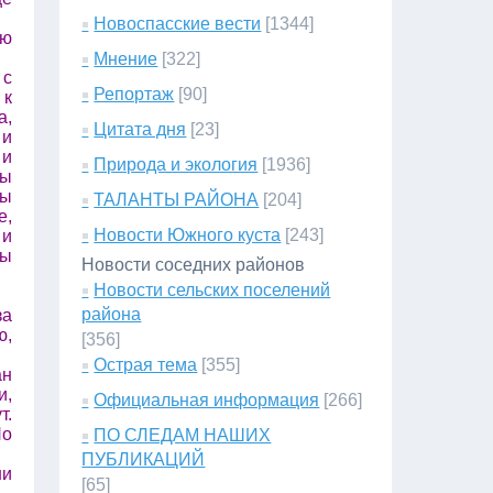
Новоспасские вести
[1344]
ую
Мнение
[322]
 с
Репортаж
[90]
 к
а,
Цитата дня
[23]
 и
 и
Природа и экология
[1936]
мы
мы
ТАЛАНТЫ РАЙОНА
[204]
е,
Новости Южного куста
[243]
 и
мы
Новости соседних районов
Новости сельских поселений
района
за
ю,
[356]
Острая тема
[355]
ан
и,
Официальная информация
[266]
т.
Но
ПО СЛЕДАМ НАШИХ
ПУБЛИКАЦИЙ
ни
[65]