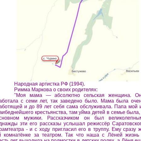
Народная артистка РФ (1994).
Римма Маркова о своих родителях:
"Моя мама — абсолютно сельская женщина. О
аботала с семи лет, так заведено было. Мама была оче
аботящей и до 89 лет себя сама обслуживала. Папа мой 
аибеднейшего крестьянства, там уйма детей в семье была,
сновном мужики. Рассказчиком он был великолепны
днажды эти его рассказы услышал режиссёр Саратовско
рамтеатра - и с ходу пригласил его в труппу. Ему сразу 
 комнатёнке за театром. Так что наша с Лёней жизнь
есть лет выходила на подмостки в детских ролях, а Лёня е