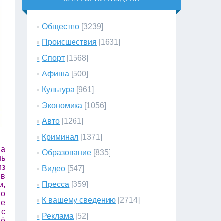
Общество
[3239]
Происшествия
[1631]
Спорт
[1568]
Афиша
[500]
Культура
[961]
Экономика
[1056]
Авто
[1261]
Криминал
[1371]
на
Образование
[835]
нь
из
Видео
[547]
 в
Пресса
[359]
м,
го
К вашему сведению
[2714]
же
 с
Реклама
[52]
щё