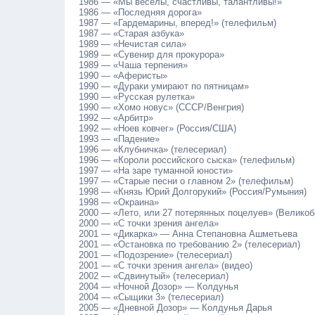
1986 — «Мы веселы, счастливы, талантливы!»
1986 — «Последняя дорога»
1987 — «Гардемарины, вперед!» (телефильм)
1987 — «Старая азбука»
1989 — «Нечистая сила»
1989 — «Сувенир для прокурора»
1989 — «Чаша терпения»
1990 — «Аферисты»
1990 — «Дураки умирают по пятницам»
1990 — «Русская рулетка»
1990 — «Хомо новус» (СССР/Венгрия)
1992 — «Арбитр»
1992 — «Ноев ковчег» (Россия/США)
1993 — «Падение»
1996 — «Клубничка» (телесериал)
1996 — «Короли российского сыска» (телефильм)
1997 — «На заре туманной юности»
1997 — «Старые песни о главном 2» (телефильм)
1998 — «Князь Юрий Долгорукий» (Россия/Румыния)
1998 — «Окраина»
2000 — «Лето, или 27 потерянных поцелуев» (Великобр
2000 — «С точки зрения ангела»
2001 — «Дикарка» — Анна Степановна Ашметьева
2001 — «Остановка по требованию 2» (телесериал)
2001 — «Подозрение» (телесериал)
2001 — «С точки зрения ангела» (видео)
2002 — «Сдвинутый» (телесериал)
2004 — «Ночной Дозор» — Колдунья
2004 — «Сыщики 3» (телесериал)
2005 — «Дневной Дозор» — Кoлдунья Дapья