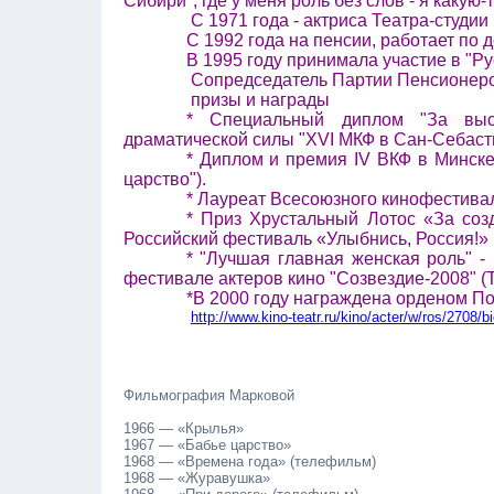
Сибири", где у меня роль без слов - я какую
С 1971 года - актриса Театра-студии
С 1992 года на пенсии, работает по 
В 1995 году принимала участие в "Р
Сопредседатель Партии Пенсионеро
призы и награды
* Специальный диплом "За высо
драматической силы "
XVI
МКФ в Сан-Себастья
* Диплом и премия
IV
ВКФ в Минске 
царство").
* Лауреат Всесоюзного кинофестивал
* Приз Хрустальный Лотос «За соз
Российский фестиваль «Улыбнись, Россия!» (
* "Лучшая главная женская роль" -
фестивале актеров кино "Созвездие-2008" (
*В 2000 году награждена орденом По
http://www.kino-teatr.ru/kino/acter/w/ros/2708/bi
Фильмография Марковой
1966 — «Крылья»
1967 — «Бабье царство»
1968 — «Времена года» (телефильм)
1968 — «Журавушка»