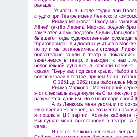
раньше".
Училась в школе-студии при Воло
студию при Театре имени Лениского комсом
Римма Маркова: "Школу мы заканчива
Лёней (актёр Леонид Марков, родной бра
замечательному педагогу Лидии Давыдовн
бывшего тогда художественным руководите
"приговорила": вы должны учиться в Москве. 
по пути мы остановились в столице. Лиди
обязательно зашли в театр и показались
заявляемся в театр, и выходит к нам... 
белоснежной рубашке, в красной бабочке 
сказал: "Беру вас под свое крыло. Набор в
вовсю играли в театре, причём Лёня - главн
С 1951 до 1962 года работала в Мос
Римма Маркова: "Моей первой серьёз
этот спектакль выдвинули на Сталинскую п
разумеется, дали им. Но я благодаря своей 
А из Ленкома меня уволили по сокр
Николаевич Берсенев, на его место назначи
я пошла в ЦК партии. Хозяин кабинета ту
Выслушал меня, восстановил в театре. А 
сама.
Я после Ленкома несколько лет рабо