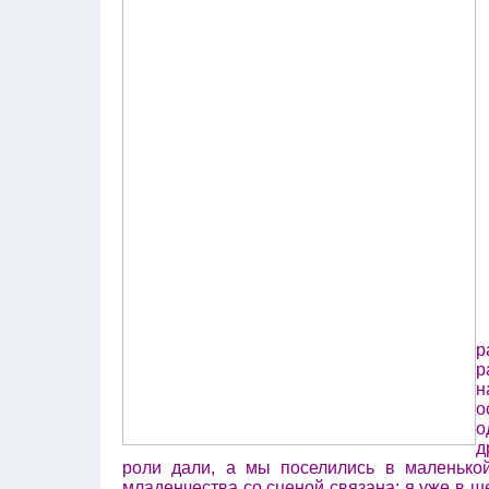
р
р
н
о
о
д
роли дали, а мы поселились в маленькой
младенчества со сценой связана: я уже в ш