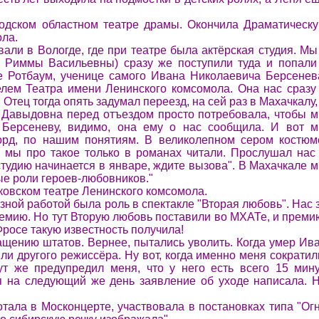
годском областном театре драмы. Окончила Драматическ
ола.
ли в Вологде, где при театре была актёрская студия. Мы
т Риммы Васильевны) сразу же поступили туда и попали
е Ротбаум, ученице самого Ивана Николаевича Берсенев
лем Театра имени Ленинского комсомола. Она нас сразу
Отец тогда опять задумал переезд, на сей раз в Махачкалу,
я Давыдовна перед отъездом просто потребовала, чтобы 
 Берсеневу, видимо, она ему о нас сообщила. И вот 
лорд, по нашим понятиям. В великолепном сером костюм
- мы про такое только в романах читали. Прослушал нас
 студию начинается в январе, ждите вызова". В Махачкале 
ые роли героев-любовников."
ковском театре Ленинского комсомола.
ной работой была роль в спектакле "Вторая любовь". Нас 
ремию. Но тут Вторую любовь поставили во МХАТе, и преми
Фросе такую известность получила!
ащению штатов. Вернее, пытались уволить. Когда умер Ив
ли другого режиссёра. Ну вот, когда именно меня сократил
т же предупредил меня, что у него есть всего 15 мину
я на следующий же день заявление об уходе написала. 
тала в Москонцерте, участвовала в постановках типа "Ог