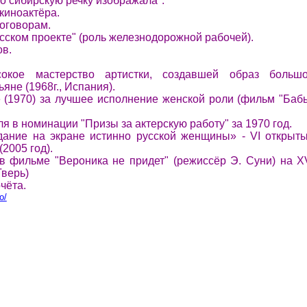
-то сибирскую речку изображала".
 киноактёра.
договорам.
усском проекте" (роль железнодорожной рабочей).
в.
кое мастерство артистки, создавшей образ больш
не (1968г., Испания).
(1970) за лучшее исполнение женской роли (фильм "Баб
я в номинации "Призы за актерскую работу" за 1970 год.
дание на экране истинно русской женщины» -
VI
открыт
2005 год).
 в фильме "Вероника не придет" (режиссёр Э. Суни) на
X
Тверь)
чёта.
o/