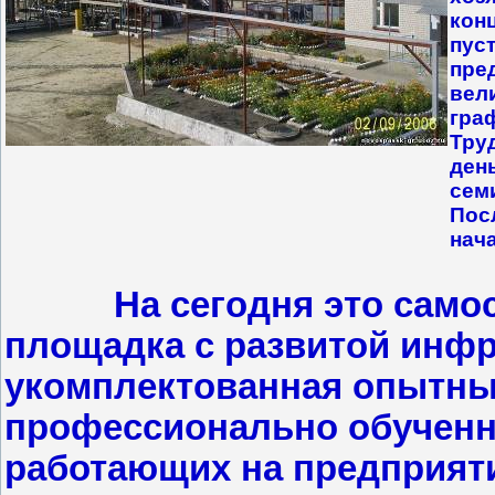
конц
пус
пре
вел
гра
Тру
ден
сем
Пос
нач
На сегодня это самост
площадка с развитой инфр
укомплектованная опытны
профессионально обученн
работающих на предприяти