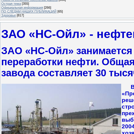
Острая тема
[355]
Официальная информация
[266]
ПО СЛЕДАМ НАШИХ ПУБЛИКАЦИЙ
[65]
Здоровье
[817]
ЗАО «НС-Ойл» - нефт
ЗАО «НС-Ойл» занимается 
переработки нефти. Обща
завода составляет 30 тыся
В
«Пр
реш
стр
пре
выб
200
хоз