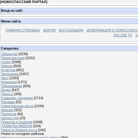
[
НОВОСПАССКИЙ ПОРТАЛ
]
Вход на сайт
Меню сайта
ГЛАВНАЯ СТРАНИЦА
ФОРУМ
ФОТОАЛЬБОМ
ИНФОРМАЦИЯ О НОВОСПАС
ON LINE TV
О
Categories
Общество
[3239]
Происшествия
[1631]
Спорт
[1568]
Афиша
[500]
Культура
[961]
Экономика
[1057]
Авто
[1263]
Криминал
[1371]
Образование
[835]
Видео
[547]
Пресса
[359]
К вашему сведению
[2714]
Реклама
[52]
Новоспасские вести
[1344]
Мнение
[322]
Репортаж
[90]
Цитата дня
[23]
Природа и экология
[1938]
ТАЛАНТЫ РАЙОНА
[204]
Новости Южного куста
[243]
Новости соседних районов
Новости сельских поселений района
[356]