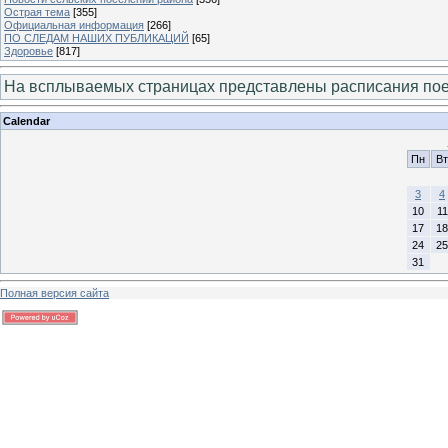
Острая тема
[355]
Официальная информация
[266]
ПО СЛЕДАМ НАШИХ ПУБЛИКАЦИЙ
[65]
Здоровье
[817]
На всплываемых страницах представлены расписания пое
Calendar
Пн
Вт
3
4
10
11
17
18
24
25
31
Полная версия сайта