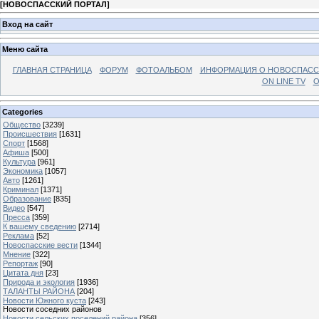
[
НОВОСПАССКИЙ ПОРТАЛ
]
Вход на сайт
Меню сайта
ГЛАВНАЯ СТРАНИЦА
ФОРУМ
ФОТОАЛЬБОМ
ИНФОРМАЦИЯ О НОВОСПАС
ON LINE TV
О
Categories
Общество
[3239]
Происшествия
[1631]
Спорт
[1568]
Афиша
[500]
Культура
[961]
Экономика
[1057]
Авто
[1261]
Криминал
[1371]
Образование
[835]
Видео
[547]
Пресса
[359]
К вашему сведению
[2714]
Реклама
[52]
Новоспасские вести
[1344]
Мнение
[322]
Репортаж
[90]
Цитата дня
[23]
Природа и экология
[1936]
ТАЛАНТЫ РАЙОНА
[204]
Новости Южного куста
[243]
Новости соседних районов
Новости сельских поселений района
[356]