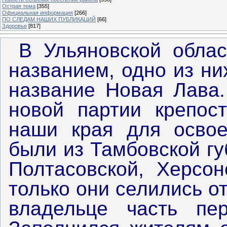
Острая тема
[355]
Официальная информация
[266]
ПО СЛЕДАМ НАШИХ ПУБЛИКАЦИЙ
[66]
Здоровье
[817]
В Ульяновской облас
названием, одно из н
название Новая Лава.
новой партии крепос
наши края для освое
были из Тамбовской гу
Полтасовской, Херсон
только они селились о
владельце часть пе