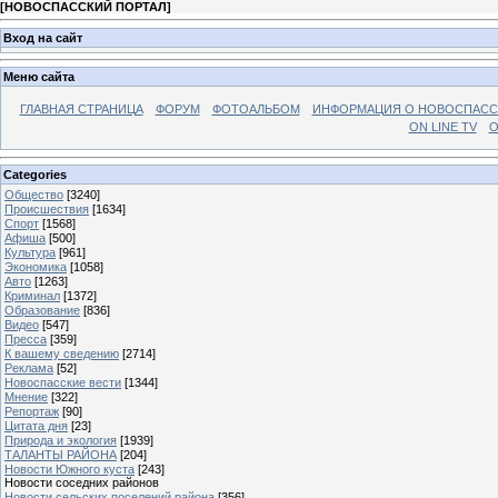
[
НОВОСПАССКИЙ ПОРТАЛ
]
Вход на сайт
Меню сайта
ГЛАВНАЯ СТРАНИЦА
ФОРУМ
ФОТОАЛЬБОМ
ИНФОРМАЦИЯ О НОВОСПАС
ON LINE TV
О
Categories
Общество
[3240]
Происшествия
[1634]
Спорт
[1568]
Афиша
[500]
Культура
[961]
Экономика
[1058]
Авто
[1263]
Криминал
[1372]
Образование
[836]
Видео
[547]
Пресса
[359]
К вашему сведению
[2714]
Реклама
[52]
Новоспасские вести
[1344]
Мнение
[322]
Репортаж
[90]
Цитата дня
[23]
Природа и экология
[1939]
ТАЛАНТЫ РАЙОНА
[204]
Новости Южного куста
[243]
Новости соседних районов
Новости сельских поселений района
[356]