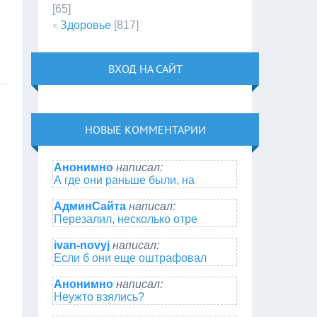
[65]
Здоровье
[817]
ВХОД НА САЙТ
НОВЫЕ КОММЕНТАРИИ
Анонимно
написал:
А где они раньше были, на
АдминСайта
написал:
Перезалил, несколько отре
ivan-novyj
написал:
Если б они еще оштрафовал
Анонимно
написал:
Неужто взялись?