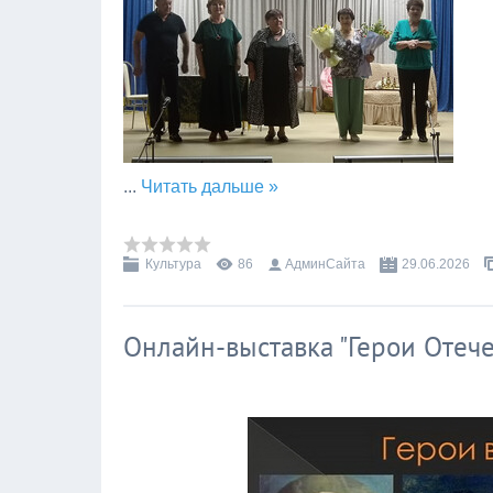
...
Читать дальше »
Культура
86
АдминСайта
29.06.2026
Онлайн-выставка "Герои Отеч