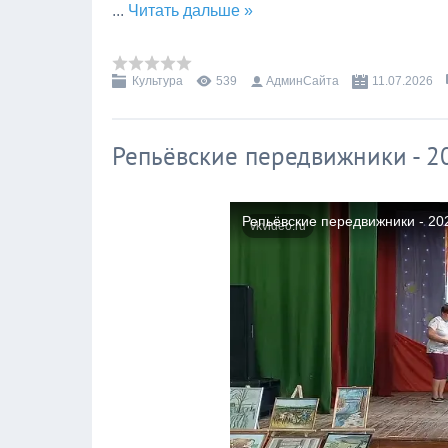
...
Читать дальше »
Культура
539
АдминСайта
11.07.2026
Репьёвские передвижники - 2