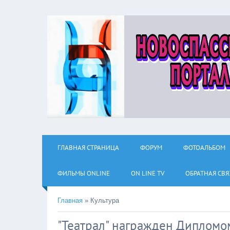
ГЛАВНАЯ СТРАНИЦА
ФОРУМ
ФОТОАЛЬБОМ
ФИЛЬМЫ ОNLINE
ON LINE TV
ОБРАТНАЯ СВЯ
Главная
»
Культура
"Театрал" награжден Дипломом