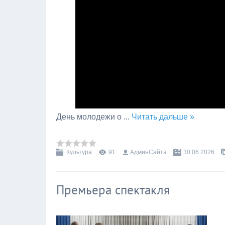
День молодежи о
...
Читать дальше »
Культура
91
АдминСайта
30.06.2026
Премьера спектакля