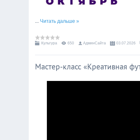
...
Читать дальше »
Культура
650
АдминСайта
03.07.2026
Мастер-класс «Креативная фу