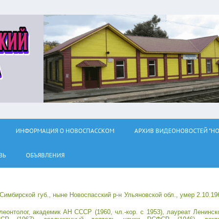
ИНФОРМАЦИЯ О НОВОСПАССКОМ
АРХИВ ВИДЕОНОВОСТЕЙ "НО
ЗЬ
ОБЪЯВЛЕНИЯ
Симбирской губ., ныне Новоспасский р-н Ульяновской обл., умер 2.10.19
леонтолог, академик АН СССР (1960, чл.-кор. с 1953), лауреат Ленинск