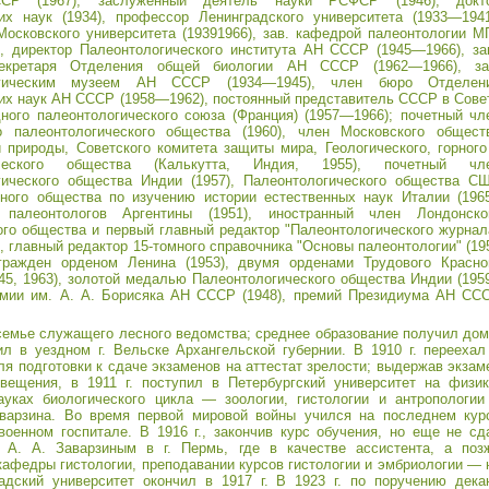
СР (1967), заслуженный деятель науки РСФСР (1946), докт
их наук (1934), профессор Ленинградского университета (1933—1941
осковского университета (19391966), зав. кафедрой палеонтологии М
, директор Палеонтологического института АН СССР (1945—1966), за
секретаря Отделения общей биологии АН СССР (1962—1966), за
огическим музеем АН СССР (1934—1945), член бюро Отделен
их наук АН СССР (1958—1962), постоянный представитель СССР в Сове
ого палеонтологического союза (Франция) (1957—1966); почетный чл
о палеонтологического общества (1960), член Московского общест
 природы, Советского комитета защиты мира, Геологического, горного
ического общества (Калькутта, Индия, 1955), почетный чл
гического общества Индии (1957), Палеонтологического общества С
чного общества по изучению истории естественных наук Италии (1965
 палеонтологов Аргентины (1951), иностранный член Лондонско
ого общества и первый главный редактор "Палеонтологического журнал
, главный редактор 15-томного справочника "Основы палеонтологии" (19
гражден орденом Ленина (1953), двумя орденами Трудового Красно
45, 1963), золотой медалью Палеонтологического общества Индии (1959
емии им. А. А. Борисяка АН СССР (1948), премий Президиума АН СС
семье служащего лесного ведомства; среднее образование получил дом
ил в уездном г. Вельске Архангельской губернии. В 1910 г. переехал
ля подготовки к сдаче экзаменов на аттестат зрелости; выдержав экзам
вещения, в 1911 г. поступил в Петербургский университет на физик
ауках биологического цикла — зоологии, гистологии и антропологии
аварзина. Во время первой мировой войны учился на последнем кур
оенном госпитале. В 1916 г., закончив курс обучения, но еще не сд
 А. А. Заварзиным в г. Пермь, где в качестве ассистента, а поз
кафедры гистологии, преподавании курсов гистологии и эмбриологии — 
адский университет окончил в 1917 г. В 1923 г. по поручению дека