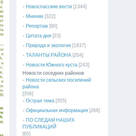
 В
Новоспасские вести
[1344]
м.
ым
ом
Мнение
[322]
ал
ен
Репортаж
[90]
ла
ии
Цитата дня
[23]
 —
Природа и экология
[1937]
ки
 и
ТАЛАНТЫ РАЙОНА
[204]
А.
 и
Новости Южного куста
[243]
т;
в,
Новости соседних районов
в,
Новости сельских поселений
 и
ых
района
их
[356]
36
Острая тема
[355]
ак
Официальная информация
[266]
ом
А.
ПО СЛЕДАМ НАШИХ
а;
ПУБЛИКАЦИЙ
[65]
мы