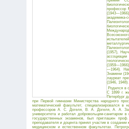
премии СС
биологическ
профессор М
(1943—1966)
академика-
Палеонтол
биологическ
Международн
Всесоюзног
испытателей
металлург
Палеонтоло
(1957), Нау
ассоциации
геологическ
(1959—1966)
—1964). На
Знамени (19
лауреат пр
(1946, 1948).
Родился в 
С 1899 г. ж
Петербург д
при Первой гимназии Министерства народного прос
математический факультет, специализировался в н
профессоров А. С. Догеля, В. А. Догеля, А. А. З
университета и работал добровольцем-санитаром в в
государственных экзаменов, был приглашен проф.
преподавателя и доцента принял участие в создании 
медицинском и естественном факультетах. Петрогр