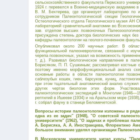
сельскохозяйственного факультета Пермского универ
1924 г. перевелся в Военно-медицинскую академию в
В. М. Бехтерева, где организует лабораторию по 
сотрудником Палеонтологической секции Геологич
Остеологического отдела Геологического музея АН СС
лабораторией сравнительной анатомии во Всесоюзном
зав. отделом высших позвоночных Палеозоологиче
присуждена степень доктора биологических наук без 
кафедры палеонтологии на геолого-почвенном факуль
Опубликовал около 200 научных работ. В облас
функциональной палеоневрологии, связанной с изуч
черепа позвоночных, указал на возможность применен
т. д.). Развивал биологическое направление в пал
Борисяком, П. П. Сушкиным; рассматривал костные о
поэтому именно морфофункциональный анализ скел
основные работы в области палеонтологии позво
саблезубых кошек, гиен, барсуков, куниц, ластоно
при этом тщательный анатомический анализ служил 
других чертах биологии этих форм. Участвов
палеонтологических экспедиций в Монголии (1946—19
рептилий в Ишееве (1934) и на Аральском море (1938),
г. собрал фауну в станице Беломечетской.
Вопросы истории палеонтологии изложены в ряде 
одна из ее задач" (1948), "О советской палеон
университете" (1962), "О задачах и проблемах пал
А. Борисяка, А. А. Иностранцева, Флорентино Амег
большое внимание уделял организации Палеонтоло
В Московском университете читал курсы "Пале