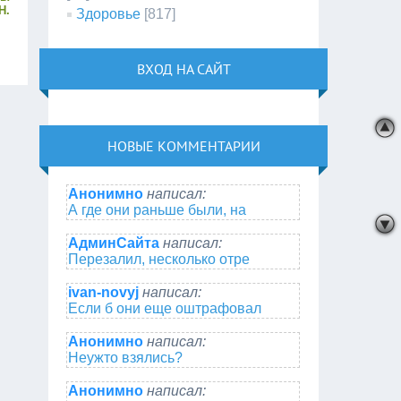
Н.
Здоровье
[817]
ВХОД НА САЙТ
НОВЫЕ КОММЕНТАРИИ
Анонимно
написал:
А где они раньше были, на
АдминСайта
написал:
Перезалил, несколько отре
ivan-novyj
написал:
Если б они еще оштрафовал
Анонимно
написал:
Неужто взялись?
Анонимно
написал: