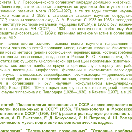
ситета П. И. Преображенского организует кафедру домашних животных.
 Ленинграде; затем становится научным сотрудником Института мозга и
изучению развития мозга (1925—1927), в те же годы состоял научн
еского комитета. В 1929 г. становится старшим научным сотрудник
СР, которым заведовал акад. А. А. Борисяк. С 1933 по 1935 г. заведов
 институте экспериментальной медицины (ВИЭМ); в 1932 г. был назнач
ского института АН СССР; в 1934 г. за совокупность работ ему бы
защиты диссертации. С 1939 г. принимал активное участие в организац
тете МГУ.
ти палеонтологии заложил основы нового научного направления
ением закономерностей эволюции мозга; наметил изучение биомехани
ия новых методов (анализ соотношения черепных швов, костных гребней
еонтологии позвоночных, созданное в России В. О. Ковалевским, А. 
статки как сущность биологической организации ископаемых животных,
ета составляет наиболее яркую и оригинальную сторону его рабо
ночных посвящены морфологии, филогении и систематике верблюдо
гих; изучал палеозойских зверообразных пресмыкающих — дейноцефало
основой для выводов о способе питания, передвижения, образе жизни
ал в организации и был научным консультантом международн
49), Китае (1959—1960); открыл ряд крупных местонахождений пермск
 фауны гиппариона у г. Павлодара (1928—1930), в Кахетии (1937), а в 19
статей: "Палеонтология позвоночных в СССР и палеоневрология к
тологии позвоночных в СССР" (1958), "Палеонтология в Московск
еонтологии в СССР" (1959, 1964); рассмотрел научную деятельность 
ино, А. П. Быстрова, Е. Д. Кожуховой, И. Н. Петрова, А. Ш. Ромер
гического музея, подготовке палеонтологических кадров.
онтология", "Палеонтология позвоночных", "Основные пробле