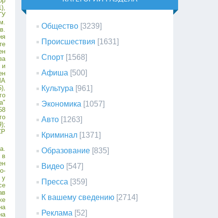
ор
),
ГУ
м.
Общество
[3239]
в.
ия
Происшествия
[1631]
те
ен
Спорт
[1568]
ва
 и
Афиша
[500]
ен
ША
),
Культура
[961]
го
а"
Экономика
[1057]
58
го
Авто
[1263]
);
СР
Криминал
[1371]
а.
Образование
[835]
 в
ен
Видео
[547]
о-
 у
Пресса
[359]
се
ав
К вашему сведению
[2714]
же
на
Реклама
[52]
на