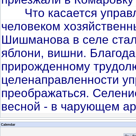
Что касается управ
человеком хозяй­ствен
Шишманова в селе стал
яблони, вишни. Благод
прирожден­ному трудол
целенаправленности уп
преображаться. Се­лени
весной - в чарующем а
Calendar
Пн
Вт