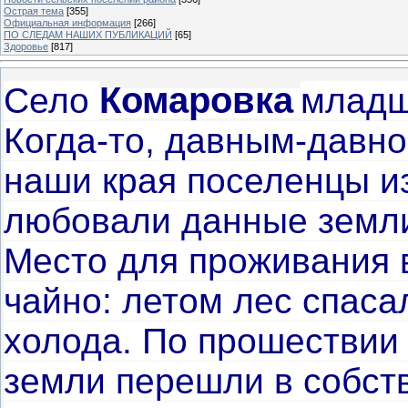
Острая тема
[355]
Официальная информация
[266]
ПО СЛЕДАМ НАШИХ ПУБЛИКАЦИЙ
[65]
Здоровье
[817]
Комаровка
Село
младш
Когда-то, давным-давно
наши края поселенцы из
любовали данные земли
Место для прожи­вания 
чайно: летом лес спасал 
холода. По про­шествии
земли перешли в собст