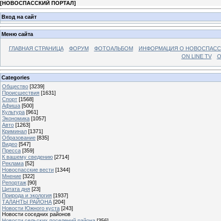
[
НОВОСПАССКИЙ ПОРТАЛ
]
Вход на сайт
Меню сайта
ГЛАВНАЯ СТРАНИЦА
ФОРУМ
ФОТОАЛЬБОМ
ИНФОРМАЦИЯ О НОВОСПАС
ON LINE TV
О
Categories
Общество
[3239]
Происшествия
[1631]
Спорт
[1568]
Афиша
[500]
Культура
[961]
Экономика
[1057]
Авто
[1263]
Криминал
[1371]
Образование
[835]
Видео
[547]
Пресса
[359]
К вашему сведению
[2714]
Реклама
[52]
Новоспасские вести
[1344]
Мнение
[322]
Репортаж
[90]
Цитата дня
[23]
Природа и экология
[1937]
ТАЛАНТЫ РАЙОНА
[204]
Новости Южного куста
[243]
Новости соседних районов
Новости сельских поселений района
[356]