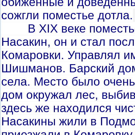
обиженные и доведенны
сожгли поместье дотла.
В
XIX
веке поместь
Насакин, он и стал по
Комаровки. Управлял и
Шишманов. Барский дом
села. Место было очень
дом окружал лес, вы­би
здесь же находился чи
Насакины жили в Подмос
приезжали в Комаровку