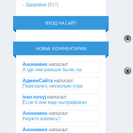
Здоровье
[817]
ВХОД НА САЙТ
НОВЫЕ КОММЕНТАРИИ
Анонимно
написал:
А где они раньше были, на
АдминСайта
написал:
Перезалил, несколько отре
ivan-novyj
написал:
Если б они еще оштрафовал
Анонимно
написал:
Неужто взялись?
Анонимно
написал: