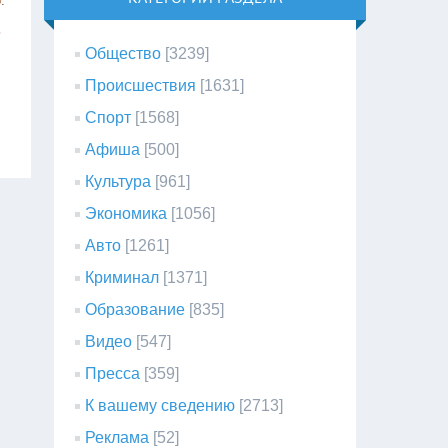
.
ь
Общество
[3239]
Происшествия
[1631]
Спорт
[1568]
Афиша
[500]
Культура
[961]
Экономика
[1056]
Авто
[1261]
Криминал
[1371]
Образование
[835]
Видео
[547]
Пресса
[359]
К вашему сведению
[2713]
Реклама
[52]