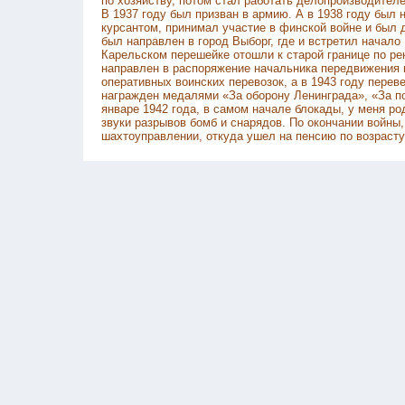
по хозяйству, потом стал работать делопроизводителе
В 1937 году был призван в армию. А в 1938 году был
курсантом, принимал участие в финской войне и был 
был направлен в город Выборг, где и встретил начало
Карельском перешейке отошли к старой границе по ре
направлен в распоряжение начальника передвижения 
оперативных воинских перевозок, а в 1943 году пере
награжден медалями «За оборону Ленинграда», «За по
январе 1942 года, в самом начале блокады, у меня р
звуки разрывов бомб и снарядов. По окончании войны,
шахтоуправлении, откуда ушел на пенсию по возрасту,