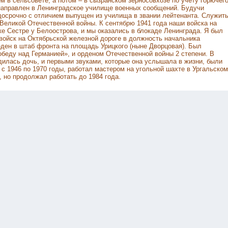
м в сельсовете, а потом – в сызранском зерносовхозе по учету горючего
 направлен в Ленинградское училище военных сообщений. Будучи
досрочно с отличием выпущен из училища в звании лейтенанта. Служит
 Великой Отечественной войны. К сентябрю 1941 года наши войска на
ке Сестре у Белоострова, и мы оказались в блокаде Ленинграда. Я был
войск на Октябрьской железной дороге в должность начальника
веден в штаб фронта на площадь Урицкого (ныне Дворцовая). Был
беду над Германией», и орденом Отечественной войны 2 степени. В
одилась дочь, и первыми звуками, которые она услышала в жизни, были
 с 1946 по 1970 годы, работал мастером на угольной шахте в Ургальском
 но продолжал работать до 1984 года.