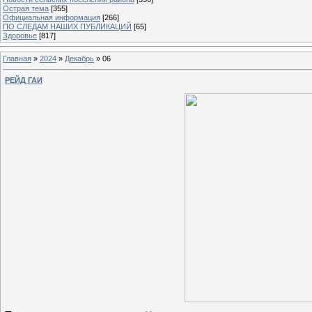
Острая тема
[355]
Официальная информация
[266]
ПО СЛЕДАМ НАШИХ ПУБЛИКАЦИЙ
[65]
Здоровье
[817]
Главная
»
2024
»
Декабрь
»
06
РЕЙД ГАИ