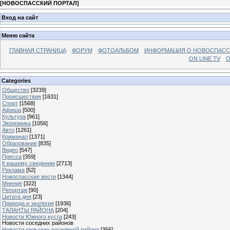
[
НОВОСПАССКИЙ ПОРТАЛ
]
Вход на сайт
Меню сайта
ГЛАВНАЯ СТРАНИЦА
ФОРУМ
ФОТОАЛЬБОМ
ИНФОРМАЦИЯ О НОВОСПАС
ON LINE TV
О
Categories
Общество
[3239]
Происшествия
[1631]
Спорт
[1568]
Афиша
[500]
Культура
[961]
Экономика
[1056]
Авто
[1261]
Криминал
[1371]
Образование
[835]
Видео
[547]
Пресса
[359]
К вашему сведению
[2713]
Реклама
[52]
Новоспасские вести
[1344]
Мнение
[322]
Репортаж
[90]
Цитата дня
[23]
Природа и экология
[1936]
ТАЛАНТЫ РАЙОНА
[204]
Новости Южного куста
[243]
Новости соседних районов
Новости сельских поселений района
[356]