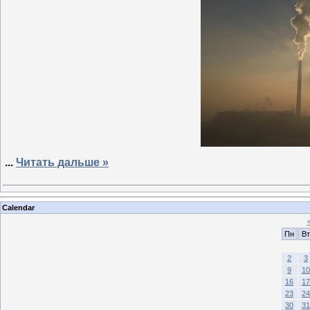
...
Читать дальше »
Calendar
Пн
Вт
2
3
9
10
16
17
23
24
30
31