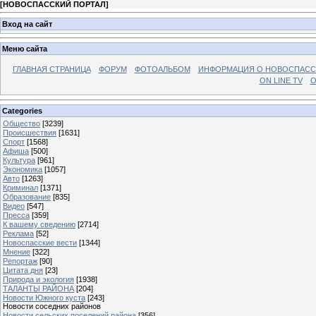
[
НОВОСПАССКИЙ ПОРТАЛ
]
Вход на сайт
Меню сайта
ГЛАВНАЯ СТРАНИЦА
ФОРУМ
ФОТОАЛЬБОМ
ИНФОРМАЦИЯ О НОВОСПАС
ON LINE TV
О
Categories
Общество
[3239]
Происшествия
[1631]
Спорт
[1568]
Афиша
[500]
Культура
[961]
Экономика
[1057]
Авто
[1263]
Криминал
[1371]
Образование
[835]
Видео
[547]
Пресса
[359]
К вашему сведению
[2714]
Реклама
[52]
Новоспасские вести
[1344]
Мнение
[322]
Репортаж
[90]
Цитата дня
[23]
Природа и экология
[1938]
ТАЛАНТЫ РАЙОНА
[204]
Новости Южного куста
[243]
Новости соседних районов
Новости сельских поселений района
[356]