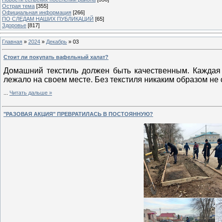
Острая тема
[355]
Официальная информация
[266]
ПО СЛЕДАМ НАШИХ ПУБЛИКАЦИЙ
[65]
Здоровье
[817]
Главная
»
2024
»
Декабрь
»
03
Стоит ли покупать вафельный халат?
Домашний текстиль должен быть качественным. Каждая х
лежало на своем месте. Без текстиля никаким образом не 
...
Читать дальше »
"РАЗОВАЯ АКЦИЯ" ПРЕВРАТИЛАСЬ В ПОСТОЯННУЮ?