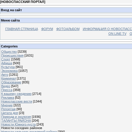
[
НОВОСПАССКИЙ ПОРТАЛ
]
Вход на сайт
Меню сайта
ГЛАВНАЯ СТРАНИЦА
ФОРУМ
ФОТОАЛЬБОМ
ИНФОРМАЦИЯ О НОВОСПАС
ON LINE TV
О
Categories
Общество
[3239]
Происшествия
[1631]
Спорт
[1568]
Афиша
[500]
Культура
[961]
Экономика
[1057]
Авто
[1261]
Криминал
[1371]
Образование
[835]
Видео
[547]
Пресса
[359]
К вашему сведению
[2714]
Реклама
[52]
Новоспасские вести
[1344]
Мнение
[322]
Репортаж
[90]
Цитата дня
[23]
Природа и экология
[1936]
ТАЛАНТЫ РАЙОНА
[204]
Новости Южного куста
[243]
Новости соседних районов
Новости сельских поселений района
[356]