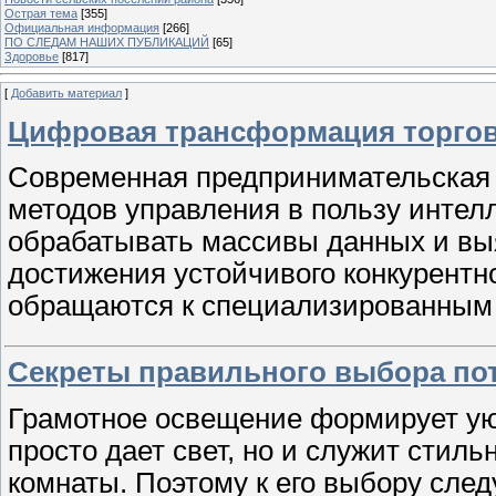
Острая тема
[355]
Официальная информация
[266]
ПО СЛЕДАМ НАШИХ ПУБЛИКАЦИЙ
[65]
Здоровье
[817]
[
Добавить материал
]
Цифровая трансформация торговл
Современная предпринимательская с
методов управления в пользу интел
обрабатывать массивы данных и выя
достижения устойчивого конкурентн
обращаются к специализированны
Секреты правильного выбора по
Грамотное освещение формирует ую
просто дает свет, но и служит сти
комнаты. Поэтому к его выбору след