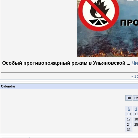
Особый противопожарный режим в Ульяновской
...
Чи
«
1
Calendar
Пн
Вт
3
4
10
11
17
18
24
25
31