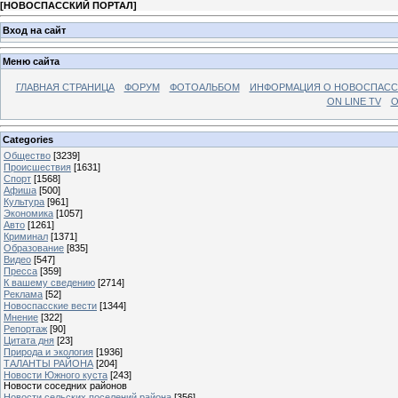
[
НОВОСПАССКИЙ ПОРТАЛ
]
Вход на сайт
Меню сайта
ГЛАВНАЯ СТРАНИЦА
ФОРУМ
ФОТОАЛЬБОМ
ИНФОРМАЦИЯ О НОВОСПАС
ON LINE TV
О
Categories
Общество
[3239]
Происшествия
[1631]
Спорт
[1568]
Афиша
[500]
Культура
[961]
Экономика
[1057]
Авто
[1261]
Криминал
[1371]
Образование
[835]
Видео
[547]
Пресса
[359]
К вашему сведению
[2714]
Реклама
[52]
Новоспасские вести
[1344]
Мнение
[322]
Репортаж
[90]
Цитата дня
[23]
Природа и экология
[1936]
ТАЛАНТЫ РАЙОНА
[204]
Новости Южного куста
[243]
Новости соседних районов
Новости сельских поселений района
[356]