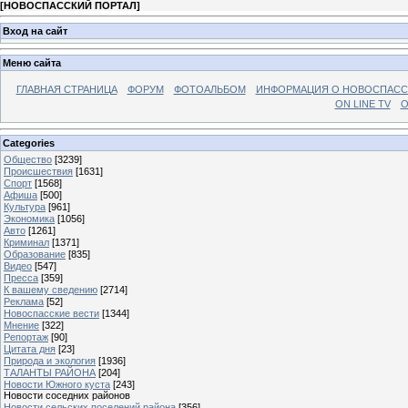
[
НОВОСПАССКИЙ ПОРТАЛ
]
Вход на сайт
Меню сайта
ГЛАВНАЯ СТРАНИЦА
ФОРУМ
ФОТОАЛЬБОМ
ИНФОРМАЦИЯ О НОВОСПАС
ON LINE TV
О
Categories
Общество
[3239]
Происшествия
[1631]
Спорт
[1568]
Афиша
[500]
Культура
[961]
Экономика
[1056]
Авто
[1261]
Криминал
[1371]
Образование
[835]
Видео
[547]
Пресса
[359]
К вашему сведению
[2714]
Реклама
[52]
Новоспасские вести
[1344]
Мнение
[322]
Репортаж
[90]
Цитата дня
[23]
Природа и экология
[1936]
ТАЛАНТЫ РАЙОНА
[204]
Новости Южного куста
[243]
Новости соседних районов
Новости сельских поселений района
[356]