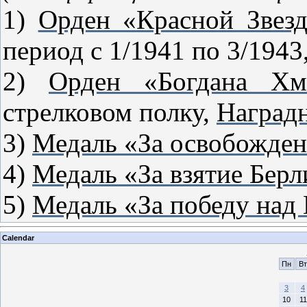
1)
Орден «Красной Звез
период с 1/1941 по 3/1943
2)
Орден «Богдана Хм
стрелковом полку,
Наградн
3)
Медаль «За освобожде
4)
Медаль «За взятие Берл
5)
Медаль «За победу над
Calendar
Пн
Вт
3
4
10
11